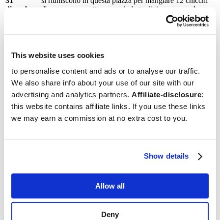
31
si riuniscono in questa piazza per mangiare 12 chicchi
dicembre
d'uva a mezzanotte, secondo la tradizione spagnola, uno
per ogni rintocco di campana. Si tratta di un'azione di
buon auspicio.
I nostri lettori dicono
This website uses cookies
4.8
(95.86%)
16
recensioni
25 giugno 2026
Melissa
: "
Abbiamo trascorso una fantastica vacanza a Siviglia
to personalise content and ads or to analyse our traffic.
in Spagna grazie agli interessanti consigli per le visite turistiche, le attività e le
We also share info about your use of our site with our
migliori attrazioni della città di Sevilla.
"
advertising and analytics partners.
Affiliate-disclosure
:
this website contains affiliate links. If you use these links
Visitare Siviglia (Spagna)
we may earn a commission at no extra cost to you.
Siviglia (Sevilla)
Cosa vedere a Siviglia
Le 25 attrazioni imperdibili
1. Il Palazzo Alcazar
Show details
2. Cattedrale di Siviglia
3. Plaza de España
4. Quartiere Santa Cruz
Allow all
5. Parco Maria Luisa
6. Metropol Parasol
7. Casa de Pilatos
Deny
8. Triana