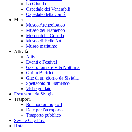
La Giralda
Ospedale dei Venerabili
Ospedale della Carità
Musei
Museo Archeologico
Museo del Flamenco
Museo della Corrida
Museo di Belle Arti
Museo marittimo
Attività
Attività
Eventi e Festival
Gastronomia e Vita Notturna
Giri in Bicicletta
Gite di un giorno da Siviglia
Spettacolo di Flamenco
Visite guidate
Escursioni da Siviglia
Trasporti
Bus hop on hop off
Da e per l'aeroporto
Trasporto pubblico
Seville City Pass
Hotel