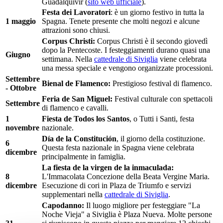
Guadalquivir (
sito web ufficiale
).
Festa dei Lavoratori
: è un giorno festivo in tutta la
1 maggio
Spagna. Tenete presente che molti negozi e alcune
attrazioni sono chiusi.
Corpus Christi:
Corpus Christi è il secondo giovedì
dopo la Pentecoste. I festeggiamenti durano quasi una
Giugno
settimana. Nella
cattedrale di Siviglia
viene celebrata
una messa speciale e vengono organizzate processioni.
Settembre
Bienal de Flamenco:
Prestigioso festival di flamenco.
- Ottobre
Feria de San Miguel:
Festival culturale con spettacoli
Settembre
di flamenco e cavalli.
1
Fiesta de Todos los Santos
, o Tutti i Santi, festa
novembre
nazionale.
Día de la Constitución
, il giorno della costituzione.
6
Questa festa nazionale in Spagna viene celebrata
dicembre
principalmente in famiglia.
La fiesta de la virgen de la inmaculada:
8
L'Immacolata Concezione della Beata Vergine Maria.
dicembre
Esecuzione di cori in Plaza de Triumfo e servizi
supplementari nella
cattedrale di Siviglia
.
Capodanno:
Il luogo migliore per festeggiare "La
Noche Vieja" a Siviglia è Plaza Nueva. Molte persone