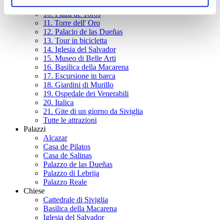
9. Spettacolo di Flamenco
10. Plaza de Toros
11. Torre dell' Oro
12. Palacio de las Dueñas
13. Tour in bicicletta
14. Iglesia del Salvador
15. Museo di Belle Arti
16. Basilica della Macarena
17. Escursione in barca
18. Giardini di Murillo
19. Ospedale dei Venerabili
20. Italica
21. Gite di un giorno da Siviglia
Tutte le attrazioni
Palazzi
Alcazar
Casa de Pilatos
Casa de Salinas
Palazzo de las Dueñas
Palazzo di Lebrija
Palazzo Reale
Chiese
Cattedrale di Siviglia
Basilica della Macarena
Iglesia del Salvador