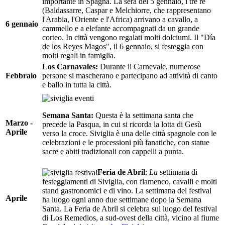
importante in Spagna. La sera del 5 gennaio, i tre re
(Baldassarre, Caspar e Melchiorre, che rappresentano
l'Arabia, l'Oriente e l'Africa) arrivano a cavallo, a
6 gennaio
cammello e a elefante accompagnati da un grande
corteo. In città vengono regalati molti dolciumi. Il "Día
de los Reyes Magos", il 6 gennaio, si festeggia con
molti regali in famiglia.
Los Carnavales:
Durante il Carnevale, numerose
Febbraio
persone si mascherano e partecipano ad attività di canto
e ballo in tutta la città.
Semana Santa:
Questa è la settimana santa che
Marzo -
precede la Pasqua, in cui si ricorda la lotta di Gesù
Aprile
verso la croce. Siviglia è una delle città spagnole con le
celebrazioni e le processioni più fanatiche, con statue
sacre e abiti tradizionali con cappelli a punta.
Feria de Abril
:
La
settimana di
festeggiamenti di Siviglia, con flamenco, cavalli e molti
stand gastronomici e di vino. La settimana del festival
Aprile
ha luogo ogni anno due settimane dopo la Semana
Santa. La Feria de Abril si celebra sul luogo del festival
di Los Remedios, a sud-ovest della città, vicino al fiume